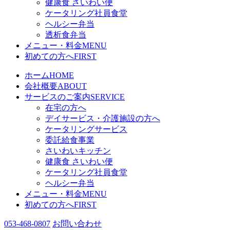
健康食 さいわい便
ケータリング社員食堂
ヘルシー弁当
透析食弁当
メニュー・料金
MENU
初めての方へ
FIRST
ホーム
HOME
会社概要
ABOUT
サービスのご案内
SERVICE
在宅の方へ
デイサービス・介護施設の方へ
ケータリングサービス
委託給食事業
さいわいキッチン
健康食 さいわい便
ケータリング社員食堂
ヘルシー弁当
メニュー・料金
MENU
初めての方へ
FIRST
053-468-0807
お問い合わせ