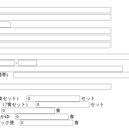
-
携帯)
7食セット）
セット
食（7食セット）
セット
類
食
おかゆ
食
パック便
食