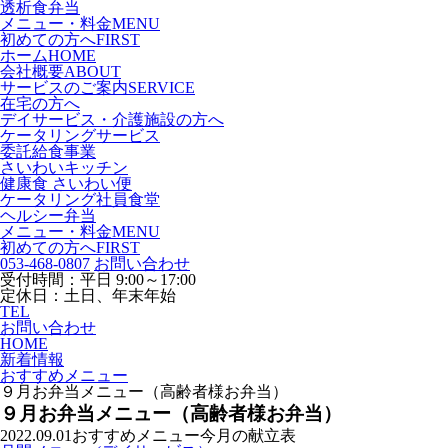
透析食弁当
メニュー・料金
MENU
初めての方へ
FIRST
ホーム
HOME
会社概要
ABOUT
サービスのご案内
SERVICE
在宅の方へ
デイサービス・介護施設の方へ
ケータリングサービス
委託給食事業
さいわいキッチン
健康食 さいわい便
ケータリング社員食堂
ヘルシー弁当
メニュー・料金
MENU
初めての方へ
FIRST
053-468-0807
お問い合わせ
受付時間：平日 9:00～17:00
定休日：土日、年末年始
TEL
お問い合わせ
HOME
新着情報
おすすめメニュー
９月お弁当メニュー（高齢者様お弁当）
９月お弁当メニュー（高齢者様お弁当）
2022.09.01
おすすめメニュー
今月の献立表