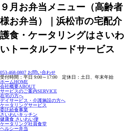
９月お弁当メニュー（高齢者
様お弁当）｜浜松市の宅配介
護食・ケータリングはさいわ
いトータルフードサービス
053-468-0807
お問い合わせ
受付時間：平日 9:00～17:00 定休日：土日、年末年始
ホーム
HOME
会社概要
ABOUT
サービスのご案内
SERVICE
在宅の方へ
デイサービス・介護施設の方へ
ケータリングサービス
委託給食事業
さいわいキッチン
健康食 さいわい便
ケータリング社員食堂
ヘルシー弁当