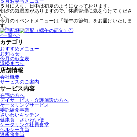
５月お弁当メニュー
５月に入り、日中は初夏のようになっております。
朝夕の気温差がありますので、体調管理に気をつけてくださ
い。
今月のイベントメニューは「端午の節句」をお届けいたしま
す。
<
一覧へ
>
カテゴリ
おすすめメニュー
お知らせ
今月の献立表
浜松まつり
店舗情報
会社概要
サービスのご案内
サービス内容
在宅の方へ
デイサービス・介護施設の方へ
ケータリングサービス
委託給食事業
さいわいキッチン
健康食 さいわい便
ケータリング社員食堂
ヘルシー弁当
透析食弁当