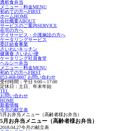
透析食弁当
メニュー・料金
MENU
初めての方へ
FIRST
ホーム
HOME
会社概要
ABOUT
サービスのご案内
SERVICE
在宅の方へ
デイサービス・介護施設の方へ
ケータリングサービス
委託給食事業
さいわいキッチン
健康食 さいわい便
ケータリング社員食堂
ヘルシー弁当
メニュー・料金
MENU
初めての方へ
FIRST
053-468-0807
お問い合わせ
受付時間：平日 9:00～17:00
定休日：土日、年末年始
TEL
お問い合わせ
HOME
新着情報
今月の献立表
5月お弁当メニュー（高齢者様お弁当）
5月お弁当メニュー（高齢者様お弁当）
2018.04.27
今月の献立表