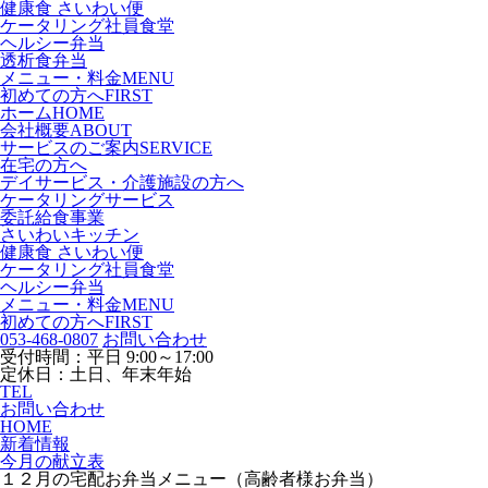
健康食 さいわい便
ケータリング社員食堂
ヘルシー弁当
透析食弁当
メニュー・料金
MENU
初めての方へ
FIRST
ホーム
HOME
会社概要
ABOUT
サービスのご案内
SERVICE
在宅の方へ
デイサービス・介護施設の方へ
ケータリングサービス
委託給食事業
さいわいキッチン
健康食 さいわい便
ケータリング社員食堂
ヘルシー弁当
メニュー・料金
MENU
初めての方へ
FIRST
053-468-0807
お問い合わせ
受付時間：平日 9:00～17:00
定休日：土日、年末年始
TEL
お問い合わせ
HOME
新着情報
今月の献立表
１２月の宅配お弁当メニュー（高齢者様お弁当）