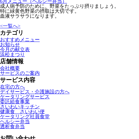
6月メニュー（ヘルシー弁当）
成人病予防のために、野菜をたっぷり摂りましょう。
特に緑黄色野菜の摂取は大切です。
血液サラサラになります。
<
一覧へ
>
カテゴリ
おすすめメニュー
お知らせ
今月の献立表
浜松まつり
店舗情報
会社概要
サービスのご案内
サービス内容
在宅の方へ
デイサービス・介護施設の方へ
ケータリングサービス
委託給食事業
さいわいキッチン
健康食 さいわい便
ケータリング社員食堂
ヘルシー弁当
透析食弁当
お問い合わせ