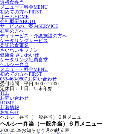
透析食弁当
メニュー・料金
MENU
初めての方へ
FIRST
ホーム
HOME
会社概要
ABOUT
サービスのご案内
SERVICE
在宅の方へ
デイサービス・介護施設の方へ
ケータリングサービス
委託給食事業
さいわいキッチン
健康食 さいわい便
ケータリング社員食堂
ヘルシー弁当
メニュー・料金
MENU
初めての方へ
FIRST
053-468-0807
お問い合わせ
受付時間：平日 9:00～17:00
定休日：土日、年末年始
TEL
お問い合わせ
HOME
新着情報
お知らせ
ヘルシー弁当（一般弁当）６月メニュー
ヘルシー弁当（一般弁当）６月メニュー
2020.05.29
お知らせ
今月の献立表