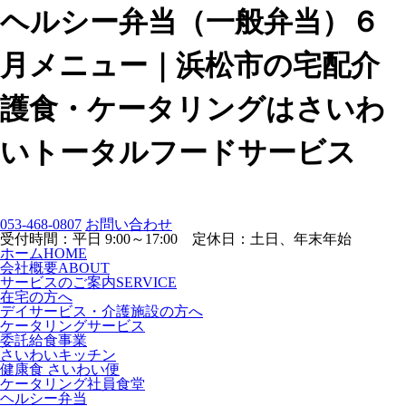
ヘルシー弁当（一般弁当）６
月メニュー｜浜松市の宅配介
護食・ケータリングはさいわ
いトータルフードサービス
053-468-0807
お問い合わせ
受付時間：平日 9:00～17:00 定休日：土日、年末年始
ホーム
HOME
会社概要
ABOUT
サービスのご案内
SERVICE
在宅の方へ
デイサービス・介護施設の方へ
ケータリングサービス
委託給食事業
さいわいキッチン
健康食 さいわい便
ケータリング社員食堂
ヘルシー弁当